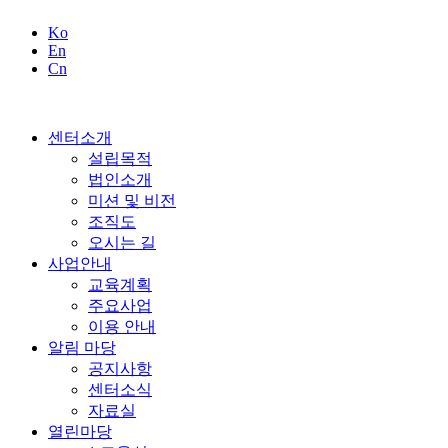
송파발달장애인평생교육센터
송파발달장애인평생교육센터는 발달장애인의 행복을 위한 미래설계 파트너입니다.
Ko
En
Cn
센터소개
설립목적
법인소개
미션 및 비전
조직도
오시는 길
사업안내
교육계획
주요사업
이용 안내
알림 마당
공지사항
센터소식
자료실
열린마당