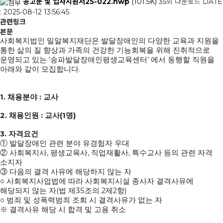
공고문 및 입사지원서25-022.hwp
(101.5K)
35회 다운로드
DATE
: 2025-08-12 13:56:45
관련링크
본문
사회복지법인 밀알복지재단은
발달장애인의 다양한 교육과 지원을
통한 삶의 질 향상과 가족의 건강한 기능회복을 위해 진취적으로
‘
’
운영되고 있는
송파발달장애인평생교육센터
에서 동행할 직원을
.
아래와 같이 모집합니다
1.
:
채용분야
교사
2.
:
(1
)
채용인원
교사
명
3.
자격요건
①
발달장애인 관련 분야 유경험자 우대
,
,
,
②
사회복지사
평생교육사
직업재활사
특수교사 등의 관련 자격
소지자
③
다음의 결격 사유에 해당하지 않는 자
○
사회복지사업법에 따라 사회복지시설 종사자 결격사유에
(
35
2
2
)
해당되지 않는 자
법 제
조의
제
항
○
범죄 및 성폭력범죄 조회 시 결격사유가 없는 자
※
결격사유 해당 시 합격 및 고용 취소