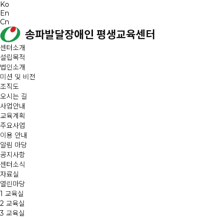
송파발달장애인평생교육센터
송파발달장애인평생교육센터는 발달장애인의 행복을 위한 미래설계 파트너입니다.
Ko
En
Cn
센터소개
설립목적
법인소개
미션 및 비전
조직도
오시는 길
사업안내
교육계획
주요사업
이용 안내
알림 마당
공지사항
센터소식
자료실
열린마당
1 교육실
2 교육실
3 교육실