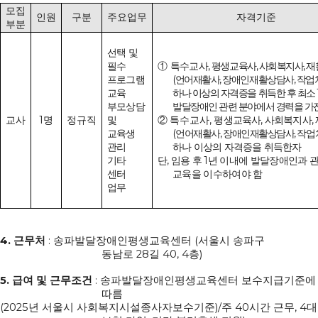
모집
인원
구분
주요업무
자격기준
부분
선택 및
,
,
,
필수
①
특수교사
평생교육사
사회복지사
재
(
,
,
프로그램
언어재활사
장애인재활상담사
작업
교육
하나 이상의 자격증을 취득한 후 최소
부모상담
발달장애인 관련 분야에서 경력을 가
1
,
,
,
교사
명
정규직
및
②
특수교사
평생교육사
사회복지사
(
,
,
교육생
언어재활사
장애인재활상담사
작업
관리
하나 이상의 자격증을 취득한자
,
1
기타
단
임용 후
년 이내에 발달장애인과 
센터
교육을 이수하여야 함
업무
4.
:
(
근무처
송파발달장애인평생교육센터
서울시 송파구
28
40, 4
)
동남로
길
층
5.
:
급여 및 근무조건
송파발달장애인평생교육센터 보수지급기준에
따름
(2025
)/
40
, 4
년 서울시 사회복지시설종사자보수기준
주
시간 근무
대