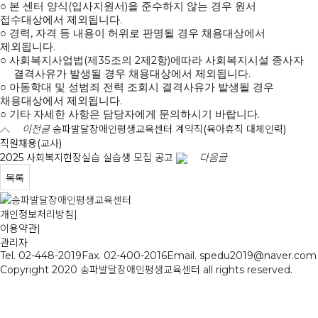
(
)
○
본
센터 양식
입사지원서
을 준수하지 않는 경우 원서
.
접수대상에서 제외됩니다
,
○
경력
자격 등 내용이 허위로 판명될 경우 채용대상에서
.
제외됩니다
(
35
2
2
)
○
사회복지사업법
제
조의
제
항
에따라 사회복지시설 종사자
.
결격사유가 발생될 경우 채용대상에서 제외됩니다
○
아동학대 및 성범죄 전력 조회시 결격사유가 발생될 경우
.
채용대상에서 제외됩니다
.
○
기타 자세한 사항은 담당자에게 문의하시기 바랍니다
이전글
송파발달장애인평생교육센터 계약직(육아휴직 대체인력)
직원채용(교사)
2025 사회복지현장실습 실습생 모집 공고
다음글
목록
개인정보처리방침
|
이용약관
|
관리자
Tel. 02-448-2019
Fax. 02-400-2016
Email. spedu2019@naver.com
Copyright 2020 송파발달장애인평생교육센터 all rights reserved.