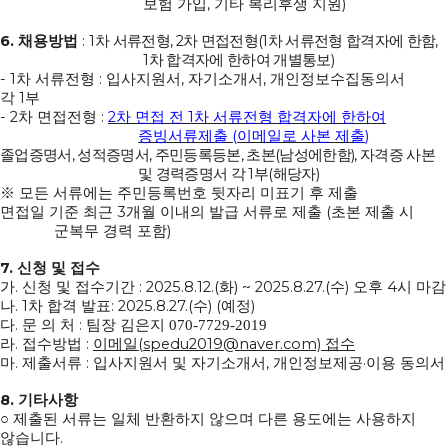
,
)
보험 가입
기타 복리후생 지원
6.
: 1
, 2
(1
,
채용방법
차 서류전형
차 면접전형
차 서류전형 합격자에 한함
1
)
차 합격자에 한하여 개별통보
- 1
:
,
,
차 서류전형
입사지원서
자기소개서
개인정보수집동의서
1
각
부
- 2
:
2
1
차 면접전형
차 면접 전
차 서류전형 합격자에 한하여
(
)
증빙서류제출
이메일로 사본 제출
,
,
,
(
),
졸업증명서
성적증명서
주민등록등본
초본
남성에한함
자격증 사본
1
(
)
및 경력증명서 각
부
해당자
※
모든 서류에는 주민등록번호 뒷자리 미표기 후 제출
3
(
면접일 기준 최근
개월 이내의 발급 서류로 제출
초본 제출 시
)
군복무 경력 포함
7.
신청 및 접수
.
: 2025.8.12.(
) ~ 2025.8.27.(
)
4
가
신청 및 접수기간
화
수
오후
시 마감
. 1
: 2025.8.27.(
) (
)
나
차 합격 발표
수
예정
.
:
다
문 의 처
팀장 김은지 070-7729-2019
.
:
(spedu2019@naver.com)
라
접수방법
이메일
접수
.
:
,
·
마
제출서류
입사지원서 및 자기소개서
개인정보제공
이용 동의서
8.
기타사항
○
제출된 서류는 일체 반환하지 않으며 다른 용도에는 사용하지
.
않습니다