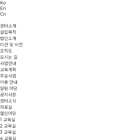
송파발달장애인평생교육센터
송파발달장애인평생교육센터는 발달장애인의 행복을 위한 미래설계 파트너입니다.
Ko
En
Cn
센터소개
설립목적
법인소개
미션 및 비전
조직도
오시는 길
사업안내
교육계획
주요사업
이용 안내
알림 마당
공지사항
센터소식
자료실
열린마당
1 교육실
2 교육실
3 교육실
4 교육실